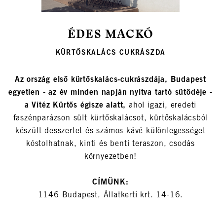
ÉDES MACKÓ
KÜRTŐSKALÁCS CUKRÁSZDA
Az ország első kürtőskalács-cukrászdája, Budapest
egyetlen - az év minden napján nyitva tartó sütödéje -
a Vitéz Kürtős égisze alatt,
ahol igazi, eredeti
faszénparázson sült kürtőskalácsot, kürtőskalácsból
készült desszertet és számos kávé különlegességet
kóstolhatnak, kinti és benti teraszon, csodás
környezetben!
CÍMÜNK:
1146 Budapest, Állatkerti krt. 14-16.