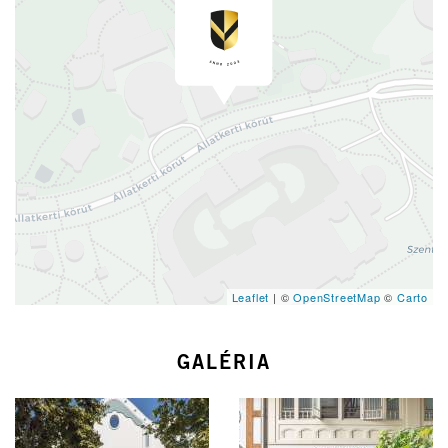
Leaflet
| ©
OpenStreetMap
©
Carto
GALÉRIA