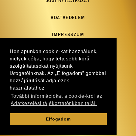
JOGI NYILATKOZAT
ADATVÉDELEM
IMPRESSZUM
Honlapunkon cookie-kat használunk,
GY.I.K.
melyek célja, hogy teljesebb körű
szolgáltatásokat nyújtsunk
HÍRLEVÉL
látogatóinknak. Az „Elfogadom” gombbal
hozzájárulását adja ezek
WEBSHOP
használatához.
További információkat a cookie-król az
Adatkezelési tájékoztatónkban talál.
KAPCSOLAT
Elfogadom