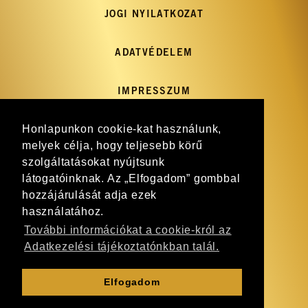
JOGI NYILATKOZAT
ADATVÉDELEM
IMPRESSZUM
Honlapunkon cookie-kat használunk,
GY.I.K.
melyek célja, hogy teljesebb körű
szolgáltatásokat nyújtsunk
HÍRLEVÉL
látogatóinknak. Az „Elfogadom” gombbal
hozzájárulását adja ezek
WEBSHOP
használatához.
További információkat a cookie-król az
Adatkezelési tájékoztatónkban talál.
KAPCSOLAT
Elfogadom