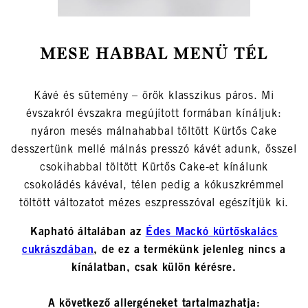
MESE HABBAL MENÜ TÉL
Kávé és sütemény – örök klasszikus páros. Mi
évszakról évszakra megújított formában kínáljuk:
nyáron mesés málnahabbal töltött Kürtős Cake
desszertünk mellé málnás presszó kávét adunk, ősszel
csokihabbal töltött Kürtős Cake-et kínálunk
csokoládés kávéval, télen pedig a kókuszkrémmel
töltött változatot mézes eszpresszóval egészítjük ki.
Kapható általában az
Édes Mackó kürtőskalács
cukrászdában
, de ez a termékünk jelenleg nincs a
kínálatban, csak külön kérésre.
A következő allergéneket tartalmazhatja: