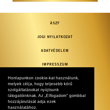
ÁSZF
JOGI NYILATKOZAT
ADATVÉDELEM
IMPRESSZUM
Honlapunkon cookie-kat használunk,
GY.I.K.
melyek célja, hogy teljesebb körű
szolgáltatásokat nyújtsunk
HÍRLEVÉL
látogatóinknak. Az „Elfogadom” gombbal
hozzájárulását adja ezek
WEBSHOP
használatához.