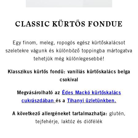
CLASSIC KÜRTŐS FONDUE
Egy finom, meleg, ropogós egész kürtőskalácsot
szeletekre vágunk és különböző toppingba mártogatva
tehetjük még különlegesebbé!
Klasszikus kürtős fondü: vaníliás kürtőskalács belga
csokival
Megvásárolható az
Édes Mackó kürtőskalács
cukrászdában
és a
Tihanyi üzletünkben.
A következő allergéneket tartalmazhatja:
glutén,
tejfehérje, laktóz és diófélék