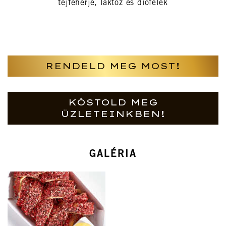
tejfehérje, laktóz és diófélék
RENDELD MEG MOST!
KÓSTOLD MEG
ÜZLETEINKBEN!
GALÉRIA