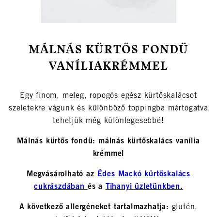
MÁLNÁS KÜRTŐS FONDÜ
VANÍLIAKRÉMMEL
Egy finom, meleg, ropogós egész kürtőskalácsot
szeletekre vágunk és különböző toppingba mártogatva
tehetjük még különlegesebbé!
Málnás kürtős fondü: málnás kürtőskalács vanília
krémmel
Megvásárolható az
Édes Mackó kürtőskalács
cukrászdában
és a
Tihanyi üzletünkben.
A következő allergéneket tartalmazhatja:
glutén,